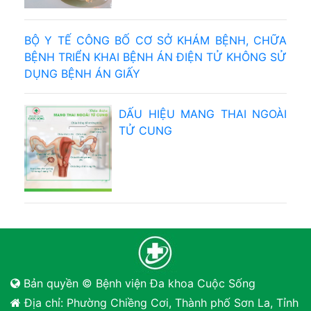
BỘ Y TẾ CÔNG BỐ CƠ SỞ KHÁM BỆNH, CHỮA
BỆNH TRIỂN KHAI BỆNH ÁN ĐIỆN TỬ KHÔNG SỬ
DỤNG BỆNH ÁN GIẤY
DẤU HIỆU MANG THAI NGOÀI
TỬ CUNG
Bản quyền © Bệnh viện Đa khoa Cuộc Sống
Địa chỉ: Phường Chiềng Cơi, Thành phố Sơn La, Tỉnh