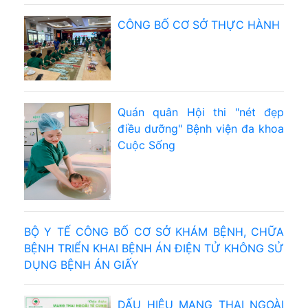
CÔNG BỐ CƠ SỞ THỰC HÀNH
Quán quân Hội thi "nét đẹp
điều dưỡng" Bệnh viện đa khoa
Cuộc Sống
BỘ Y TẾ CÔNG BỐ CƠ SỞ KHÁM BỆNH, CHỮA
BỆNH TRIỂN KHAI BỆNH ÁN ĐIỆN TỬ KHÔNG SỬ
DỤNG BỆNH ÁN GIẤY
DẤU HIỆU MANG THAI NGOÀI